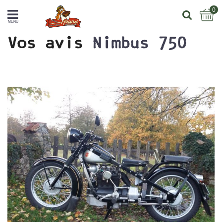
0
MENU
Vos avis
Nimbus 750