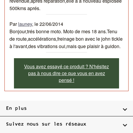
revendue,aprés réparation,elle a à nouveau esplosée
500kms aprés.
Par
launey
, le
22/06/2014
Bonjour,trés bonne moto. Moto de mes 18 ans.Tenu
de route,accélérations,freinage bon avec le john tickle
à l'avant,des vibrations oui,mais que plaisir à guidon.
Vous avez essayé ce produit ? N'hésitez
pas à nous dire ce que vous en avez
pensé !
En plus
Suivez nous sur les réseaux