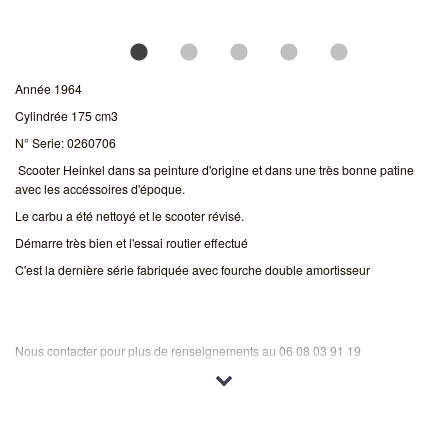
Année 1964
Cylindrée 175 cm3
N° Serie: 0260706
Scooter Heinkel dans sa peinture d'origine et dans une très bonne patine
avec les accéssoires d'époque.
Le carbu a été nettoyé et le scooter révisé.
Démarre très bien et l'essai routier effectué
C'est la dernière série fabriquée avec fourche double amortisseur
Nous contacter pour plus de renseignements au 06 08 03 91 19
Essai possible sur rendez vous
CG Collection au nom de l'acheteur