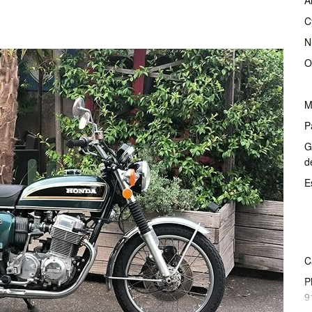
C
N
O
M
P
G
d
E
C
P
9