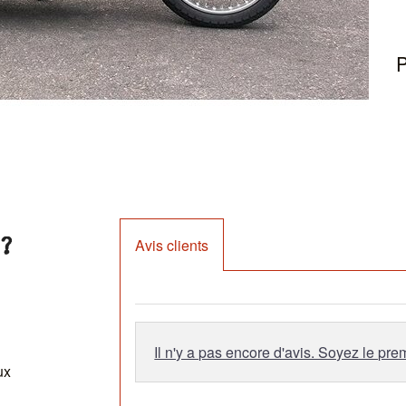
E
P
?
Avis clients
Il n'y a pas encore d'avis. Soyez le prem
ux