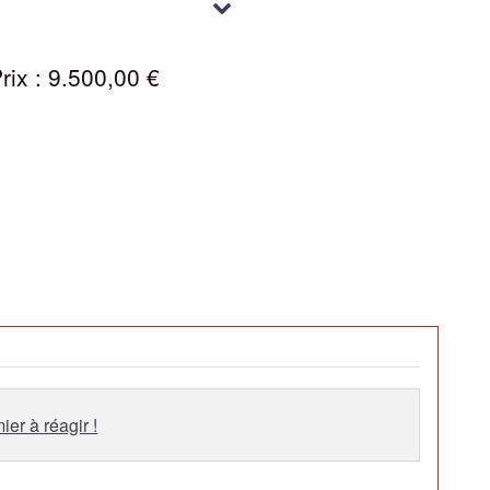
ssai possible sur rendez-vous
rix : 9.500,00 €
ier à réagir !