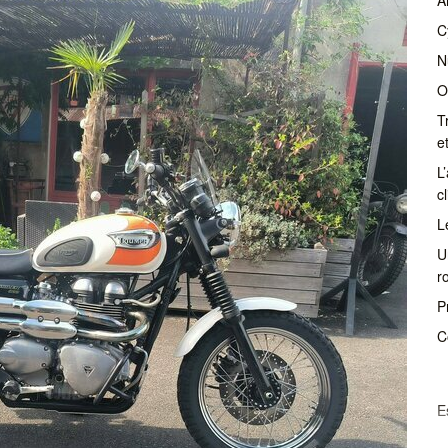
C
N
O
T
e
L
c
L
U
r
P
C
E