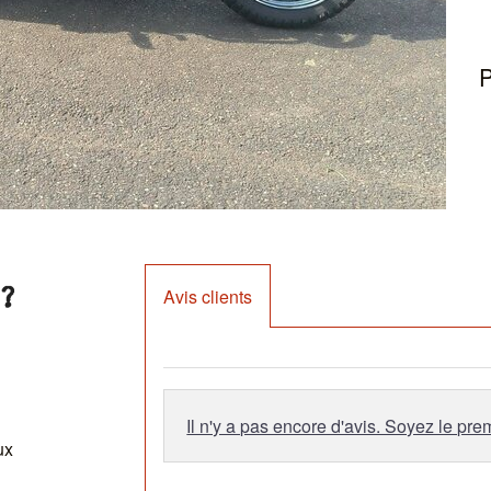
P
?
Avis clients
Il n'y a pas encore d'avis. Soyez le prem
ux