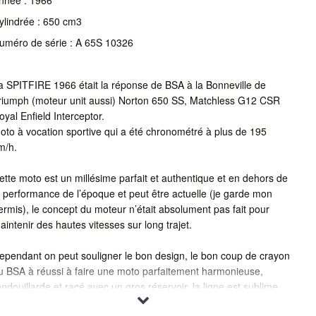
ylindrée : 650 cm3
uméro de série : A 65S 10326
a SPITFIRE 1966 était la réponse de BSA à la Bonneville de
riumph (moteur unit aussi) Norton 650 SS, Matchless G12 CSR
oyal Enfield Interceptor.
oto à vocation sportive qui a été chronométré à plus de 195
m/h.
ette moto est un millésime parfait et authentique et en dehors de
a performance de l’époque et peut être actuelle (je garde mon
ermis), le concept du moteur n’était absolument pas fait pour
aintenir des hautes vitesses sur long trajet.
ependant on peut souligner le bon design, le bon coup de crayon
u BSA à réussi à faire une moto parfaitement harmonieuse,
ondouillarde et racé avec un gros réservoir, la ligne est sublime
élangeant du massif et du racing et de plus avec un super dessin