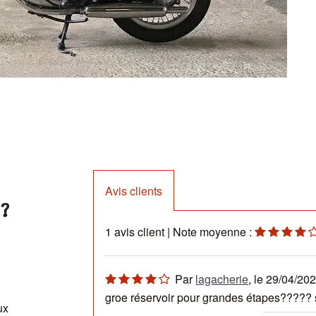
d
L
f
C
à
D
e
J
Avis clients
?
1
avis client
| Note moyenne :
N
E
Par
lagacherie
, le
29/04/20
C
groe réservoir pour grandes étapes????
ux