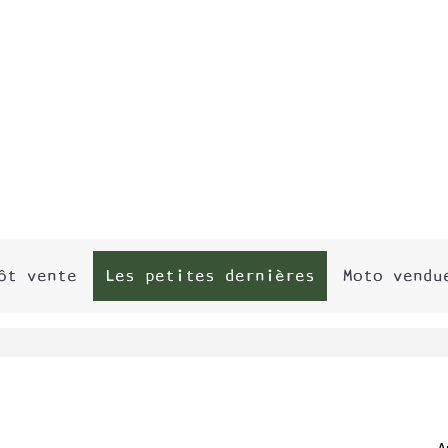
ôt vente
Les petites dernières
Moto vendu
A