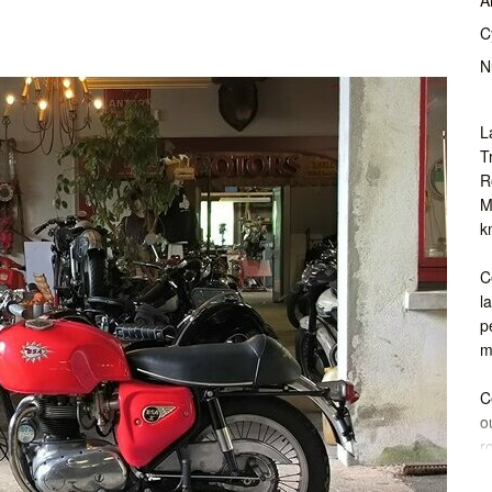
C
N
L
T
R
M
k
C
l
p
m
C
o
r
m