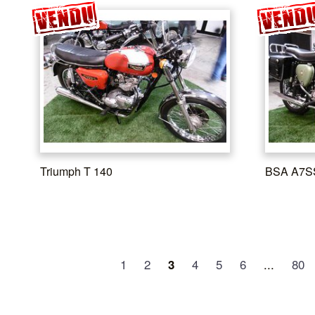
Triumph T 140
BSA A7S
1
2
4
5
6
...
80
3