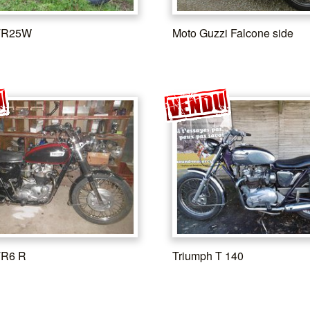
 TR25W
Moto Guzzi Falcone side
TR6 R
Triumph T 140