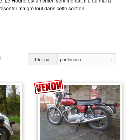
. Le Hound est un chien sentimental, il a du mal à
résenter malgré tout dans cette section
s
Trier par