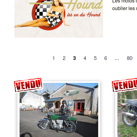
Les motos d
oublier les
1
2
4
5
6
...
80
3