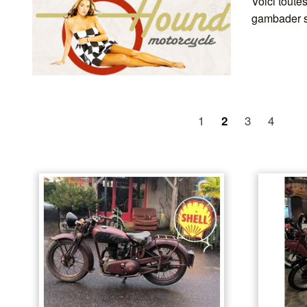
Voici toute
gambader s
1
3
4
2