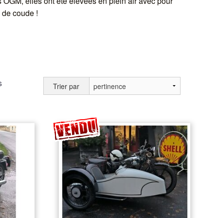
 OGM, elles ont été élevées en plein air avec pour
 de coude !
s
Trier par