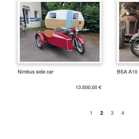
Nimbus side car
BSA A10 
13.500,00 €
1
3
4
2